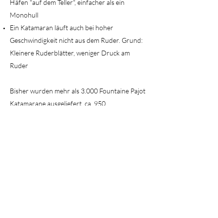
Häfen "auf dem Teller", einfacher als ein
Monohull
Ein Katamaran läuft auch bei hoher
Geschwindigkeit nicht aus dem Ruder. Grund:
Kleinere Ruderblätter, weniger Druck am
Ruder
Bisher wurden mehr als 3.000 Fountaine Pajot
Katamarane ausgeliefert, ca. 950
Atlantiküberquerungen und über 200
erfolgreiche Weltumsegelungen belegen
eindrucksvoll die Sicherheit von modernen
Fahrtenkatamaranen.
Zurück...
Weiter....
Impressum / Haftungsausschluss / Datenschutzerklärung